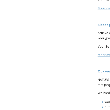
Meer ov
Klasdag
Actieve 
voor gr
Voor 3e 
Meer ov
Ook voo
NATURE 
met jon
We bied
wor
out