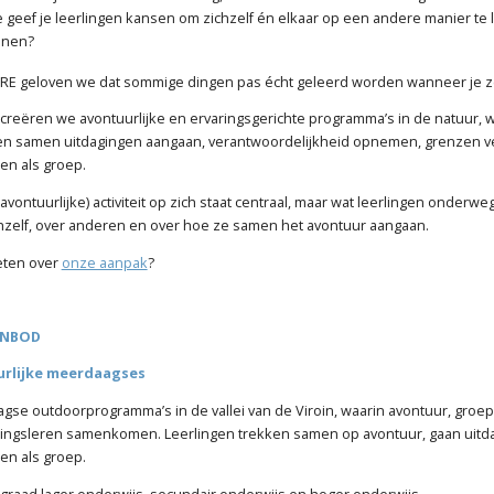
 geef je leerlingen kansen om zichzelf én elkaar op een andere manier te 
nnen?
URE geloven we dat sommige dingen pas écht geleerd worden wanneer je ze
reëren we avontuurlijke en ervaringsgerichte programma’s in de natuur, 
gen samen uitdagingen aangaan, verantwoordelijkheid opnemen, grenzen 
en als groep.
(avontuurlijke) activiteit op zich staat centraal, maar wat leerlingen onderw
hzelf, over anderen en over hoe ze samen het avontuur aangaan.
ten over
onze aanpak
?
ANBOD
urlijke meerdaagses
gse outdoorprogramma’s in de vallei van de Viroin, waarin avontuur, gro
ringsleren samenkomen. Leerlingen trekken samen op avontuur, gaan uitd
en als groep.
graad lager onderwijs, secundair onderwijs en hoger onderwijs.