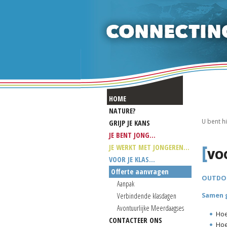
HOME
NATURE?
U bent h
GRIJP JE KANS
JE BENT JONG...
[
JE WERKT MET JONGEREN...
VOO
VOOR JE KLAS...
Offerte aanvragen
OUTDOO
Aanpak
Samen g
Verbindende klasdagen
Avontuurlijke Meerdaagses
Hoe
CONTACTEER ONS
Hoe