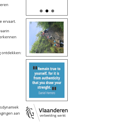
Krokus 2027
Krokus 2027
leren
 ervaart.
waarin
verkennen
eg ontdekken:
epsdynamiek
agingen aan