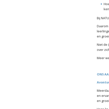
Hoe
ke
Bij NAT
Daarom c
leerlin
en groei
Niet de 
over zic
Meer we
ONS A
Avontu
Meerdaa
en erva
en groei
Voor 3e 