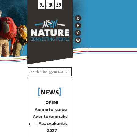
NL
FR
EN
[
]
NEWS
OPEN!
OPEN!
NATURE zkt. vrw.
OPEN!
Zesdaagse
Animatorcursus
mét goest.
Zesdaagse
erdiepende
Avonturenmakers
verdiepend
rsus Outdoor
- Paasvakantie
cursus Outdo
egeleider -
2027
Begeleider -