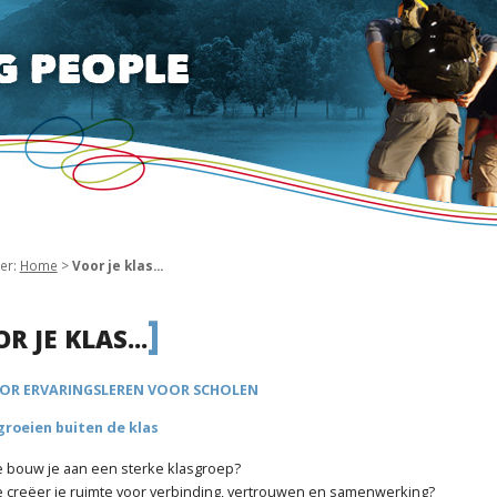
ier:
Home
>
Voor je klas...
]
R JE KLAS...
NATURE zkt. vrw.
R ERVARINGSLEREN VOOR SCHOLEN
mét goest.
v
roeien buiten de klas
cu
 bouw je aan een sterke klasgroep?
B
 creëer je ruimte voor verbinding, vertrouwen en samenwerking?